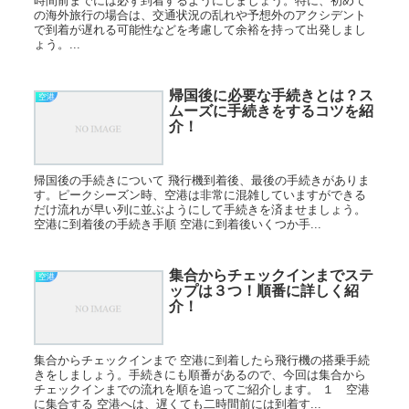
時間前までには必ず到着するようにしましょう。特に、初めて
の海外旅行の場合は、交通状況の乱れや予想外のアクシデント
で到着が遅れる可能性などを考慮して余裕を持って出発しまし
ょう。...
帰国後に必要な手続きとは？ス
空港
ムーズに手続きをするコツを紹
介！
帰国後の手続きについて 飛行機到着後、最後の手続きがありま
す。ピークシーズン時、空港は非常に混雑していますができる
だけ流れが早い列に並ぶようにして手続きを済ませましょう。
空港に到着後の手続き手順 空港に到着後いくつか手...
集合からチェックインまでステ
空港
ップは３つ！順番に詳しく紹
介！
集合からチェックインまで 空港に到着したら飛行機の搭乗手続
きをしましょう。手続きにも順番があるので、今回は集合から
チェックインまでの流れを順を追ってご紹介します。 １ 空港
に集合する 空港へは、遅くても二時間前には到着す...